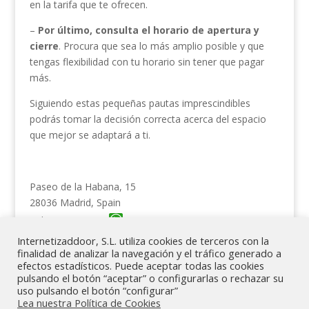
en la tarifa que te ofrecen.
–
Por último, consulta el horario de apertura y
cierre
. Procura que sea lo más amplio posible y que
tengas flexibilidad con tu horario sin tener que pagar
más.
Siguiendo estas pequeñas pautas imprescindibles
podrás tomar la decisión correcta acerca del espacio
que mejor se adaptará a ti.
Paseo de la Habana, 15
28036 Madrid, Spain
Tel. 615 62 18 39
Internetizaddoor, S.L. utiliza cookies de terceros con la
finalidad de analizar la navegación y el tráfico generado a
efectos estadísticos. Puede aceptar todas las cookies
pulsando el botón “aceptar” o configurarlas o rechazar su
Política de Privacidad
Política de Cookies
uso pulsando el botón “configurar”
Lea nuestra Política de Cookies
Aviso Legal